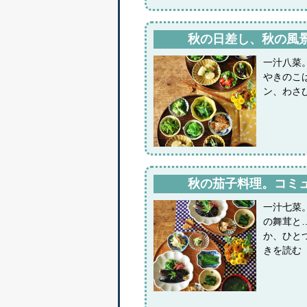
秋の日差し、秋の風
一汁八菜
やきのこ
ン、わさ
秋の茄子料理。コミ
一汁七菜
の舞茸と
か、ひと
きを読む