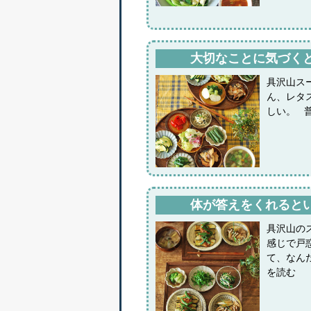
大切なことに気づく
具沢山ス
ん、レタ
しい。 
体が答えをくれると
具沢山の
感じで戸
て、なん
を読む