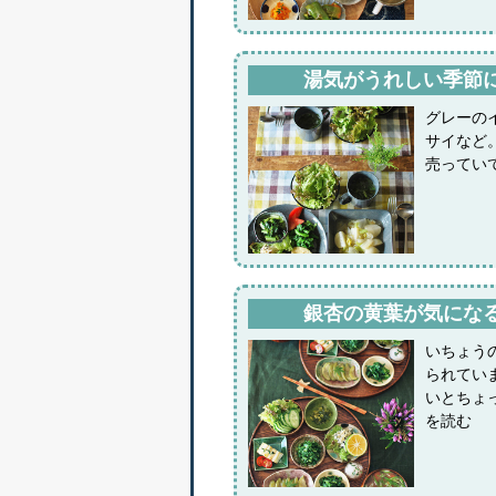
湯気がうれしい季節
グレーの
サイなど
売ってい
銀杏の黄葉が気にな
いちょう
られてい
いとちょ
を読む