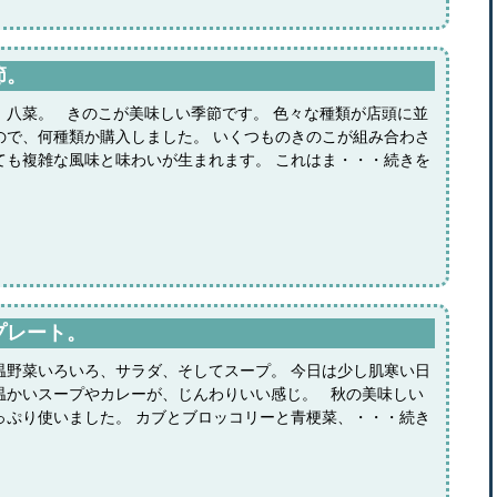
節。
、八菜。 きのこが美味しい季節です。 色々な種類が店頭に並
ので、何種類か購入しました。 いくつものきのこが組み合わさ
ても複雑な風味と味わいが生まれます。 これはま・・・続きを
プレート。
温野菜いろいろ、サラダ、そしてスープ。 今日は少し肌寒い日
温かいスープやカレーが、じんわりいい感じ。 秋の美味しい
っぷり使いました。 カブとブロッコリーと青梗菜、・・・続き