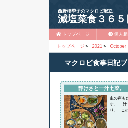
西野椰季子のマクロビ献立
減塩菜食３６５
トップページ
個人相
トップページ
>
2021
>
October
マクロビ食事日記ブ
静けさと一汁七菜。
虫の声も
す。 一
り。 こ