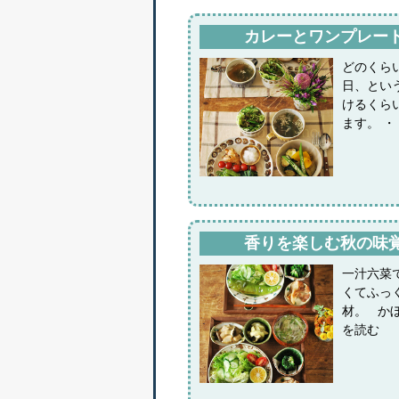
カレーとワンプレー
どのくら
日、とい
けるくら
ます。 
香りを楽しむ秋の味
一汁六菜
くてふっ
材。 か
を読む