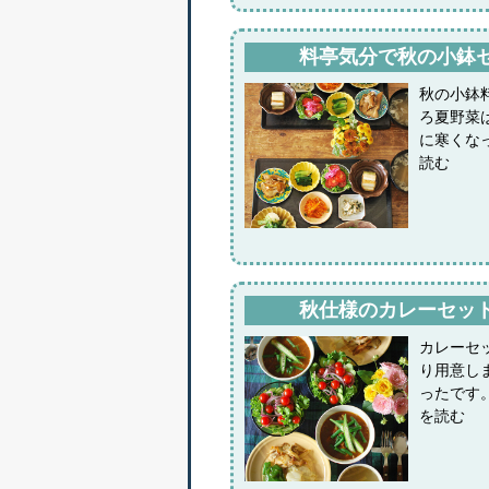
料亭気分で秋の小鉢
秋の小鉢
ろ夏野菜
に寒くな
読む
秋仕様のカレーセッ
カレーセ
り用意し
ったです
を読む