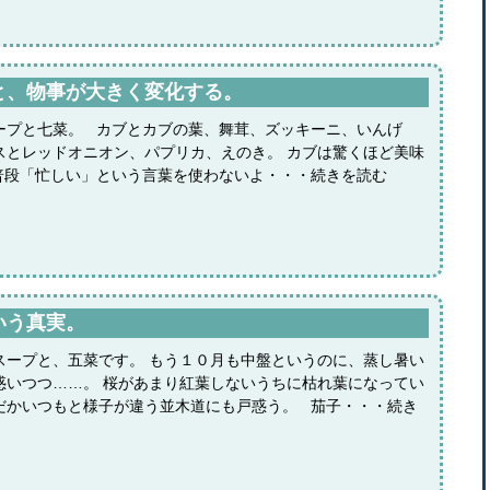
と、物事が大きく変化する。
ープと七菜。 カブとカブの葉、舞茸、ズッキーニ、いんげ
スとレッドオニオン、パプリカ、えのき。 カブは驚くほど美味
普段「忙しい」という言葉を使わないよ・・・続きを読む
いう真実。
スープと、五菜です。 もう１０月も中盤というのに、蒸し暑い
惑いつつ……。 桜があまり紅葉しないうちに枯れ葉になってい
だかいつもと様子が違う並木道にも戸惑う。 茄子・・・続き