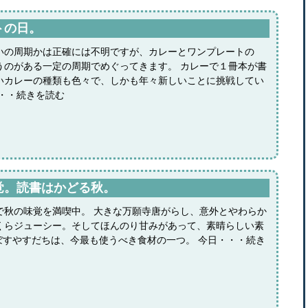
トの日。
いの周期かは正確には不明ですが、カレーとワンプレートの
うのがある一定の周期でめぐってきます。 カレーで１冊本が書
いカレーの種類も色々で、しかも年々新しいことに挑戦してい
・・・続きを読む
覚。読書はかどる秋。
で秋の味覚を満喫中。 大きな万願寺唐がらし、意外とやわらか
くらジューシー。そしてほんのり甘みがあって、素晴らしい素
ぼすやすだちは、今最も使うべき食材の一つ。 今日・・・続き