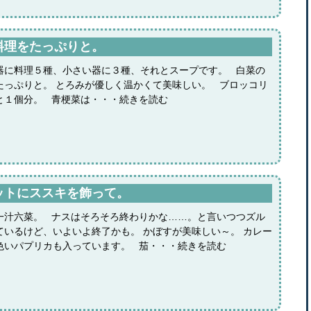
料理をたっぷりと。
器に料理５種、小さい器に３種、それとスープです。 白菜の
たっぷりと。 とろみが優しく温かくて美味しい。 ブロッコリ
と１個分。 青梗菜は・・・続きを読む
ットにススキを飾って。
一汁六菜。 ナスはそろそろ終わりかな……。と言いつつズル
ているけど、いよいよ終了かも。 かぼすが美味しい～。 カレー
色いパプリカも入っています。 茄・・・続きを読む