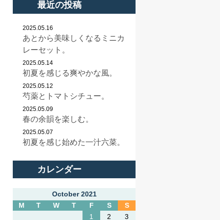
最近の投稿
2025.05.16
あとから美味しくなるミニカ
レーセット。
2025.05.14
初夏を感じる爽やかな風。
2025.05.12
芍薬とトマトシチュー。
2025.05.09
春の余韻を楽しむ。
2025.05.07
初夏を感じ始めた一汁六菜。
カレンダー
October 2021
M
T
W
T
F
S
S
1
2
3