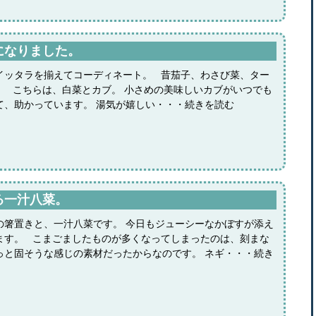
になりました。
イッタラを揃えてコーディネート。 昔茄子、わさび菜、ター
。 こちらは、白菜とカブ。 小さめの美味しいカブがいつでも
て、助かっています。 湯気が嬉しい・・・続きを読む
る一汁八菜。
の箸置きと、一汁八菜です。 今日もジューシーなかぼすが添え
ます。 こまごましたものが多くなってしまったのは、刻まな
っと固そうな感じの素材だったからなのです。 ネギ・・・続き