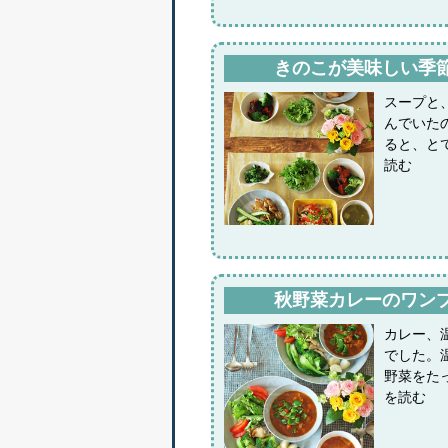
きのこが美味しい季
スープと
んでいた
ると、と
読む
秋野菜カレーのワン
カレー、
でした。
野菜をた
を読む