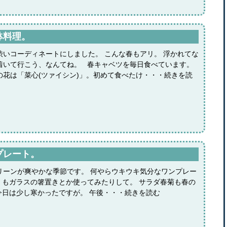
鉢料理。
渋いコーディネートにしました。 こんな春もアリ。 浮かれてな
着いて行こう、なんてね。 春キャベツを毎日食べています。
の花は「菜心(ツァイシン)」。初めて食べたけ・・・続きを読
プレート。
リーンが爽やかな季節です。 何やらウキウキ気分なワンプレー
くもガラスの箸置きとか使ってみたりして。 サラダ春菊も春の
今日は少し寒かったですが。 午後・・・続きを読む