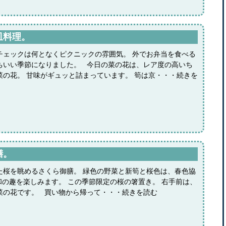
皿料理。
チェックは何となくピクニックの雰囲気。 外でお弁当を食べる
ちいい季節になりました。 今日の菜の花は、レア度の高いち
菜の花。 甘味がギュッと詰まっています。 筍は京・・・続きを
膳。
た桜を眺めるさくら御膳。 緑色の野菜と新筍と桜色は、春色協
和の趣を楽しみます。 この季節限定の桜の箸置き。 右手前は、
菜の花です。 買い物から帰って・・・続きを読む