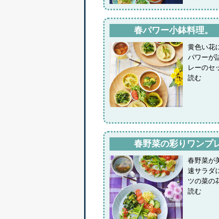
春パワー小鉢料理。
黄色い花
パワーが
レーのセ
読む
春野菜の彩りワンプ
春野菜が
速サラダ
ツの菜の
読む