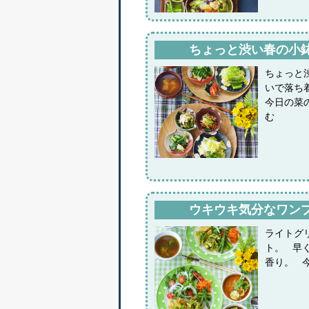
ちょっと渋い春の小
ちょっと
いで落ち
今日の菜
む
ウキウキ気分なワン
ライトグ
ト。 早
香り。 