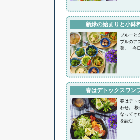
新緑の始まりと小鉢
ブルーと
プルのア
菜。 今
春はデトックスワン
春はデト
わせ。 
なってき
を読む