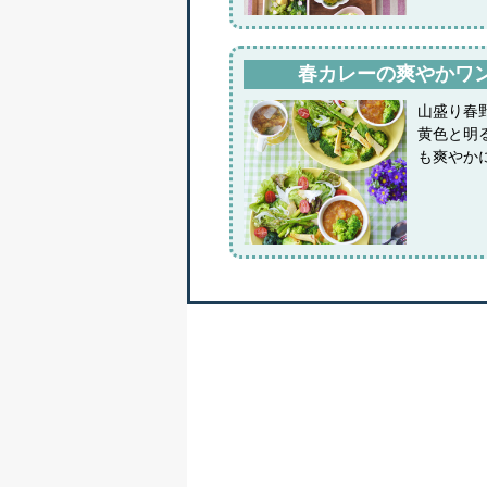
春カレーの爽やかワ
山盛り春
黄色と明
も爽やか