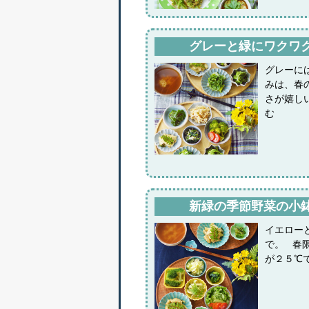
グレーと緑にワクワ
グレーに
みは、春
さが嬉し
む
新緑の季節野菜の小
イエロー
で。 春
が２５℃