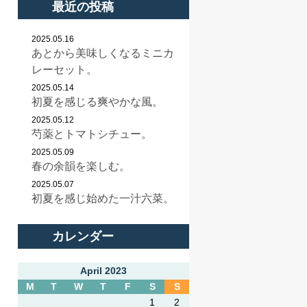
最近の投稿
2025.05.16
あとから美味しくなるミニカ
レーセット。
2025.05.14
初夏を感じる爽やかな風。
2025.05.12
芍薬とトマトシチュー。
2025.05.09
春の余韻を楽しむ。
2025.05.07
初夏を感じ始めた一汁六菜。
カレンダー
April 2023
M
T
W
T
F
S
S
1
2