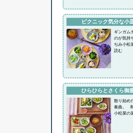
ピクニック気分な小
ギンガム
のが気持
ぢみ小松
読む
ひらひらとさくら御
散り始め
奏曲。 
小松菜の