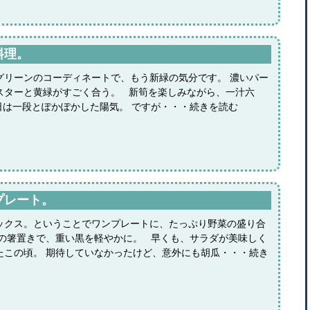
料理。
グリーンのコーディネートで、もう新緑の気分です。 濃いパー
スターと黄緑がすごく合う。 新筍を楽しみながら、一汁六
日は一段とぽかぽかした陽気。 ですが・・・続きを読む
プレート。
ックス。ということでワンプレートに、たっぷり野菜の盛り合
桜の箸置きで、重い黒を軽やかに。 早くも、サラダが美味しく
たこの頃。 期待していなかったけど、意外にも胡瓜・・・続き