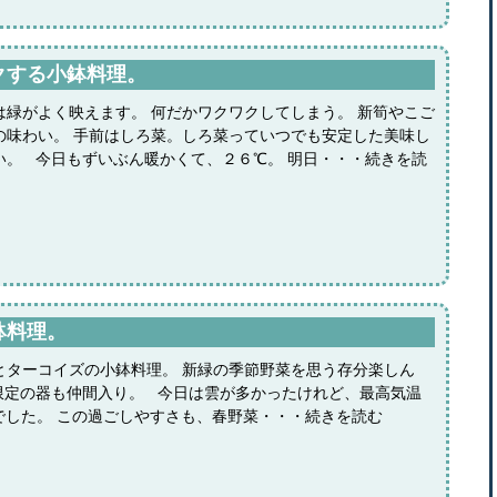
クする小鉢料理。
は緑がよく映えます。 何だかワクワクしてしまう。 新筍やこご
の味わい。 手前はしろ菜。しろ菜っていつでも安定した美味し
い。 今日もずいぶん暖かくて、２６℃。 明日・・・続きを読
鉢料理。
とターコイズの小鉢料理。 新緑の季節野菜を思う存分楽しん
限定の器も仲間入り。 今日は雲が多かったけれど、最高気温
でした。 この過ごしやすさも、春野菜・・・続きを読む