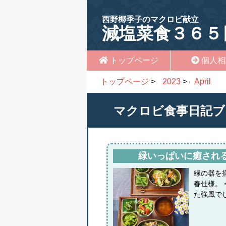
西野椰季子のマクロビ献立
減塩菜食３６５
トップページ
個人相
トップページ
>
2023
>
April
マクロビ食事日記ブ
緑いっぱいに癒され
緑の器を
春仕様。
た強風で