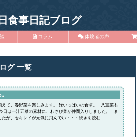
日食事日記ブログ
談
コラム
体験者の声
ログ
一覧
る。
揃えて、春野菜を楽しみます。 緑いっぱいの食卓。 八宝菜も
 今日は一汁五菜の素材に、わさび菜が仲間入りしました。 ま
したが、セキレイが元気に飛んでい・・・続きを読む