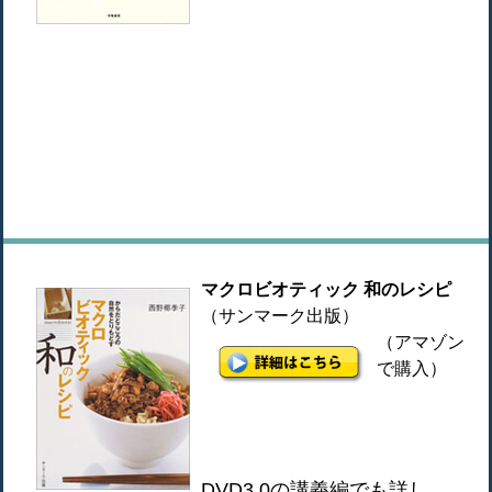
マクロビオティック 和のレシピ
（サンマーク出版）
（アマゾン
で購入）
DVD3.0の講義編でも詳し