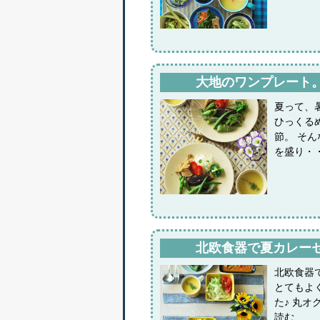
大地のワンプレート
夏って、
ひっくる
節。 そ
を盛り・
北欧食器で夏カレー
北欧食器
とてもよ
た♪ 丸
読む