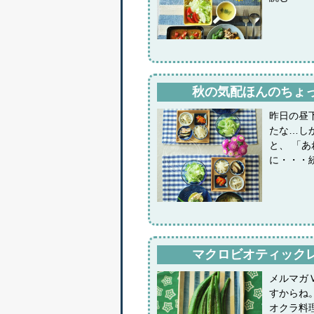
秋の気配ほんのちょ
昨日の昼
たな…し
と、 「
に・・・
マクロビオティックレシ
メルマガ
すからね
オクラ料