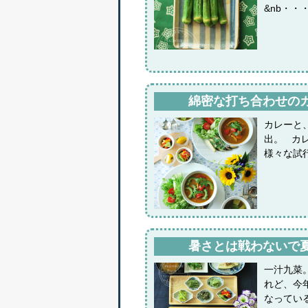
&nb・・
綿密な打ち合わせの
カレーと
出。 カ
様々な試
暑さとは戦わないで
一汁九菜
れど、今
なってい