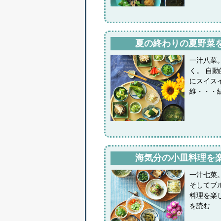
夏の終わりの夏野菜
一汁八菜
く。 自
にスイス
維・・・
海気分の小皿料理を
一汁七菜
そしてブ
料理を楽
を読む