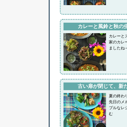
カレーと風鈴と秋の
カレーと
家のカレ
ましたね
古い扉が閉じて、新
夏の終わ
先日のメル
プルなレ
む