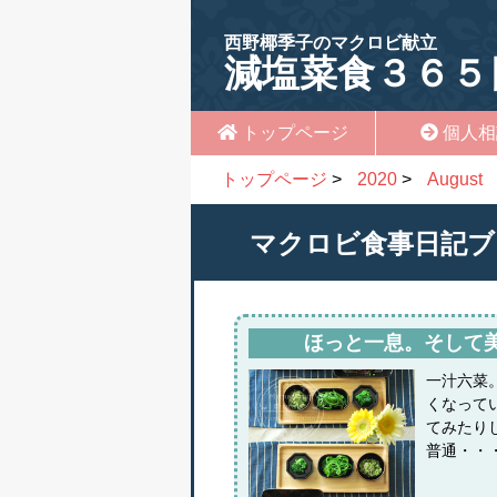
西野椰季子のマクロビ献立
減塩菜食３６５
トップページ
個人相
トップページ
>
2020
>
August
マクロビ食事日記ブ
ほっと一息。そして
一汁六菜
くなって
てみたり
普通・・