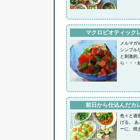
マクロビオティックレシ
メルマガV
シンプル
と刺激的
ら・・・
前日から仕込んだカ
色々と過
げる。 
ーに、焼