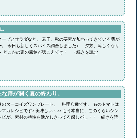
虫。
スープとサラダなど。 若干、秋の要素が加わってきている我が
ー。 今日も新しくスパイス調合しました♪ 夕方、涼しくなり
～ どこかの家の風鈴が聴こえてき・・・続きを読む
たな扉が開く夏の終わり。
りのターコイズワンプレート。 料理八種です。 右のトマトは
マガレシピです♪ 美味しい～♪♪ もう本当に、このくらいシン
シピが、素材の特性を活かしきってる感じがし・・・続きを読