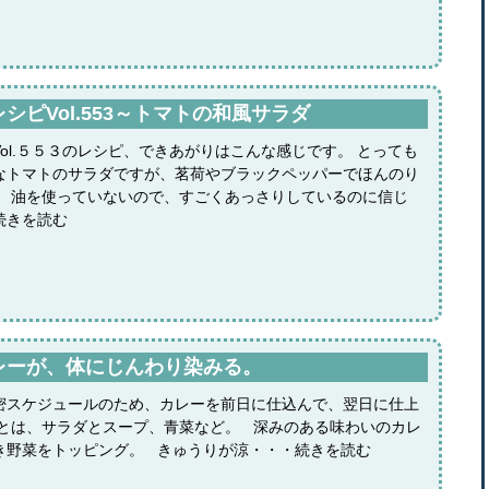
ピVol.553～トマトの和風サラダ
ol.５５３のレシピ、できあがりはこんな感じです。 とっても
なトマトのサラダですが、茗荷やブラックペッパーでほんのり
。 油を使っていないので、すごくあっさりしているのに信じ
続きを読む
レーが、体にじんわり染みる。
密スケジュールのため、カレーを前日に仕込んで、翌日に仕上
あとは、サラダとスープ、青菜など。 深みのある味わいのカレ
き野菜をトッピング。 きゅうりが涼・・・続きを読む