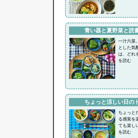
青い器と夏野菜と読
一汁六菜
とした気
は、どれ
を読む
ちょっと涼しい日の
ちょっと
る感覚を
ても楽し
を読む