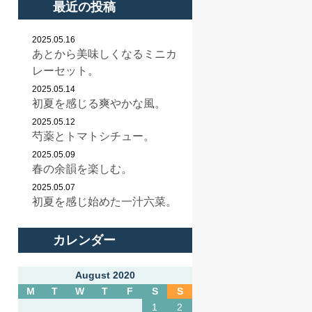
最近の投稿
2025.05.16
あとから美味しくなるミニカ
レーセット。
2025.05.14
初夏を感じる爽やかな風。
2025.05.12
芍薬とトマトシチュー。
2025.05.09
春の余韻を楽しむ。
2025.05.07
初夏を感じ始めた一汁六菜。
カレンダー
August 2020
M
T
W
T
F
S
S
1
2