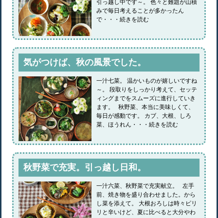
引っ越し中です～。 色々と難題が山積
みで毎日考えることが多かったん
で・・・続きを読む
気がつけば、秋の風景でした。
一汁七菜。 温かいものが嬉しいですね
～。 段取りをしっかり考えて、セッテ
ィングまでをスムーズに進行していき
ます。 秋野菜、本当に美味しくて、
毎日が感動です。 カブ、大根、しろ
菜、ほうれん・・・続きを読む
秋野菜で充実。引っ越し日和。
一汁六菜、秋野菜で充実献立。 左手
前、焼き物を盛り合わせました。から
し菜を添えて。 大根おろしは時々ピリ
リと辛いけど、夏に比べると大分やわ