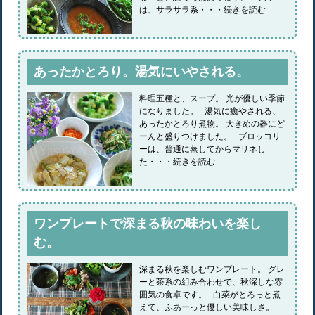
は、サラサラ系・・・続きを読む
あったかとろり。湯気にいやされる。
料理五種と、スープ。 光が優しい季節
になりました。 湯気に癒やされる、
あったかとろり煮物。 大きめの器にど
ーんと盛りつけました。 ブロッコリ
ーは、普通に蒸してからマリネし
た・・・続きを読む
ワンプレートで深まる秋の味わいを楽し
む。
深まる秋を楽しむワンプレート。 グレ
ーと茶系の組み合わせで、秋深しな雰
囲気の食卓です。 白菜がとろっと煮
えて、ふあーっと優しい美味しさ。