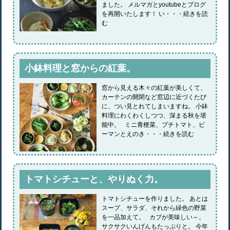
ました。 メルマガとyoutubeとブログ
を再開いたします！ い・・・続きを読
む
小鉢料理と窓からの紅葉。
窓から見える木々の紅葉が美しくて、
カーテンの開閉など窓辺に近づくたび
に、つい見とれてしまいますね。 小鉢
料理にわくわくしつつ、深まる秋を堪
能中。 ミニ青梗菜、プチトマト、ピ
ーマンとえのき・・・続きを読む
トマトシチューと、やりぬく力。
トマトシチューを作りました。 あとは
スープ、サラダ、それから緑色の野菜
を一品加えて。 カブが美味しい～。
サクサクいんげんもたっぷりと。 今年