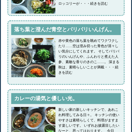
ロッコリーが・・・続きを読む
落ち葉と澄んだ青空とパリパリいんげん。
赤や黄色の落ち葉を眺めてワクワクし
たり……空は澄み切った青色が清々し
い気分にしてくれます。 そしてパリパ
リのいんげんや、ふんわりと煮えた人
参、素敵な香りのきのこ……。 深まる
秋は、素晴らしいことが満載・・・続
きを読む
カレーの湯気と優しい光。
新しい家の新しいキッチンで、あれこ
れ料理してみる日々。 キッチンの使い
やすさは素晴らしくて、料理がますま
す楽しいです。 いずれお披露目したい
なーと、思ってはおります。 今日