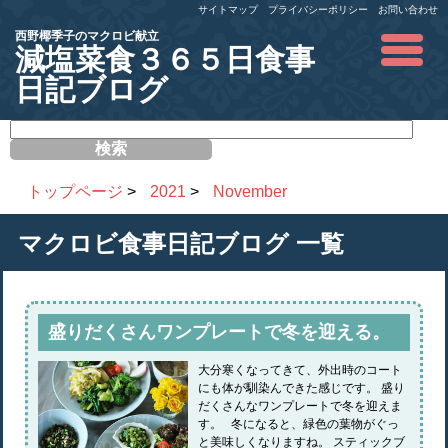
サイトマップ
プライバシーポリシー
お問い合わせ
西野椰季子のマクロビ献立
減塩菜食３６５日食事
日記ブログ
サ
イ
ト
内
トップページ
>
2021
>
November
検
索
マクロビ食事日記ブログ
一覧
盛りだくさんワンプレートで冬を迎える。
大分寒くなってきて、外出時のコート
にも体が馴染んできた感じです。 盛り
だくさんなワンプレートで冬を迎えま
す。 冬になると、緑色の葉物がぐっ
と美味しくなりますね。 スティックブ