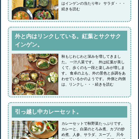
はインゲンの当たり年♪ サラダ・・・
続きを読む
外と内はリンクしている。紅葉とサクサク
インゲン。
秋もじわじわと深みを増してきまし
た。 一汁八菜です。 外は紅葉が美し
くて、歩くのも一段と楽しみが増しま
す。 食卓の上も、外の景色と歩調をあ
わせているかのようです。 外側と内側
は、リンクし・・・続きを読む
引っ越し中カレーセット。
カレーセットで秋野菜たっぷりです。
カレーと、白菜のとろみ煮、カブの炒
め煮、人参、サラダ、スープ。 只今