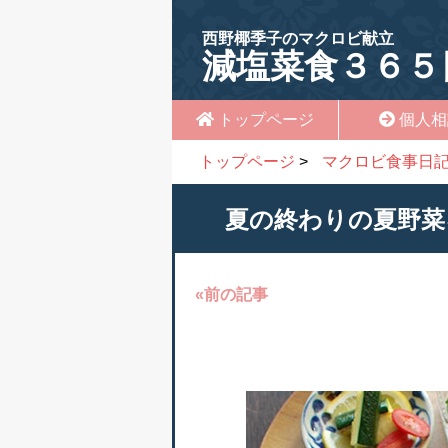
西野椰季子のマクロビ献立
減塩菜食３６５
トップページ
個人相
トップページ
>
マクロビ食事日
夏の終わりの夏野菜
«前の記事