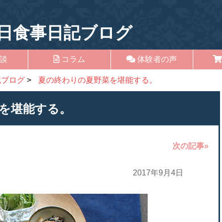
日食事日記ブログ
談
コラム
体験者の声
記ブログ
>
夏の終わりの夏野菜を堪能する。
を堪能する。
次の記事»
2017年9月4日