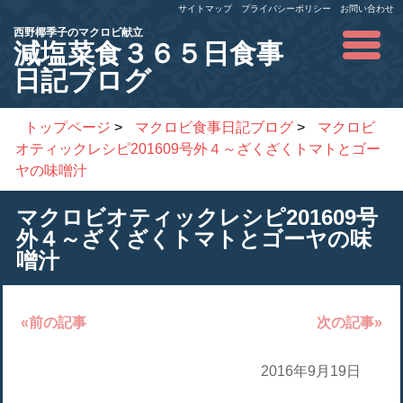
サイトマップ
プライバシーポリシー
お問い合わせ
西野椰季子のマクロビ献立
減塩菜食３６５日食事
日記ブログ
トップページ
>
マクロビ食事日記ブログ
>
マクロビ
オティックレシピ201609号外４～ざくざくトマトとゴー
ヤの味噌汁
マクロビオティックレシピ201609号
外４～ざくざくトマトとゴーヤの味
噌汁
«前の記事
次の記事»
2016年9月19日