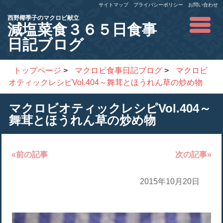
サイトマップ
プライバシーポリシー
お問い合わせ
西野椰季子のマクロビ献立
減塩菜食３６５日食事
日記ブログ
トップページ
>
マクロビ食事日記ブログ
>
マクロビ
オティックレシピVol.404～舞茸とほうれん草の炒め物
マクロビオティックレシピVol.404～
舞茸とほうれん草の炒め物
«前の記事
次の記事»
2015年10月20日