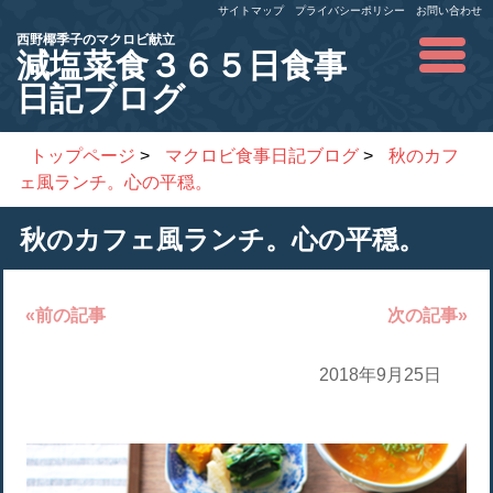
サイトマップ
プライバシーポリシー
お問い合わせ
西野椰季子のマクロビ献立
減塩菜食３６５日食事
日記ブログ
トップページ
>
マクロビ食事日記ブログ
>
秋のカフ
ェ風ランチ。心の平穏。
秋のカフェ風ランチ。心の平穏。
«前の記事
次の記事»
2018年9月25日