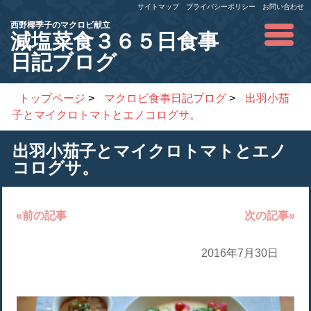
サイトマップ
プライバシーポリシー
お問い合わせ
西野椰季子のマクロビ献立
減塩菜食３６５日食事
日記ブログ
トップページ
>
マクロビ食事日記ブログ
>
出羽小茄
子とマイクロトマトとエノコログサ。
出羽小茄子とマイクロトマトとエノ
コログサ。
«前の記事
次の記事»
2016年7月30日