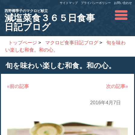
サイトマップ
プライバシーポリシー
お問い合わせ
西野椰季子のマクロビ献立
減塩菜食３６５日食事
日記ブログ
トップページ
>
マクロビ食事日記ブログ
>
旬を味わ
い楽しむ和食。和の心。
旬を味わい楽しむ和食。和の心。
«前の記事
次の記事»
2016年4月7日