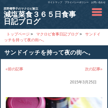
サイトマップ
プライバシーポリシー
お問い合わせ
西野椰季子のマクロビ献立
減塩菜食３６５日食事
日記ブログ
トップページ
>
マクロビ食事日記ブログ
>
サンドイ
ッチを持って夜の街へ。
サンドイッチを持って夜の街へ。
«前の記事
次の記事»
2015年3月25日