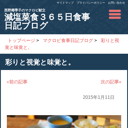
サイトマップ
プライバシーポリシー
お問い合わせ
西野椰季子のマクロビ献立
減塩菜食３６５日食事
日記ブログ
トップページ
>
マクロビ食事日記ブログ
>
彩りと視
覚と味覚と。
彩りと視覚と味覚と。
«前の記事
次の記事»
2015年1月11日