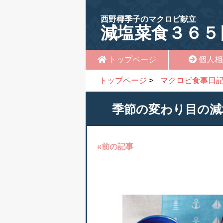
西野椰季子のマクロビ献立
減塩菜食３６５
トップページ
個人相
トップページ
>
マクロビ食事日
季節の変わり目の減
«前の記事