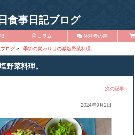
日食事日記ブログ
談
コラム
体験者の声
記ブログ
>
季節の変わり目の減塩野菜料理。
塩野菜料理。
次の記事»
2024年9月2日