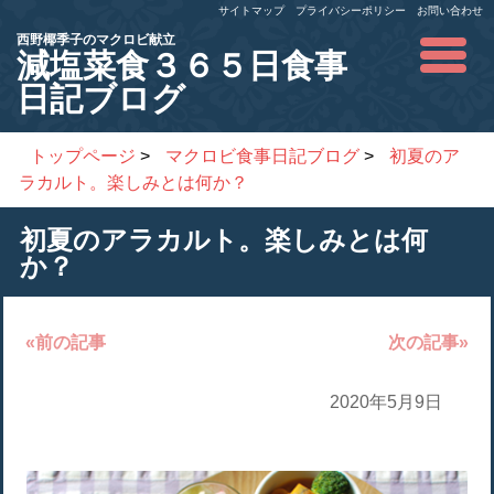
サイトマップ
プライバシーポリシー
お問い合わせ
西野椰季子のマクロビ献立
減塩菜食３６５日食事
日記ブログ
トップページ
>
マクロビ食事日記ブログ
>
初夏のア
ラカルト。楽しみとは何か？
初夏のアラカルト。楽しみとは何
か？
«前の記事
次の記事»
2020年5月9日