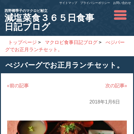
サイトマップ
プライバシーポリシー
お問い合わせ
西野椰季子のマクロビ献立
減塩菜食３６５日食事
日記ブログ
トップページ
>
マクロビ食事日記ブログ
>
べジバー
グでお正月ランチセット。
べジバーグでお正月ランチセット。
«前の記事
次の記事»
2018年1月6日