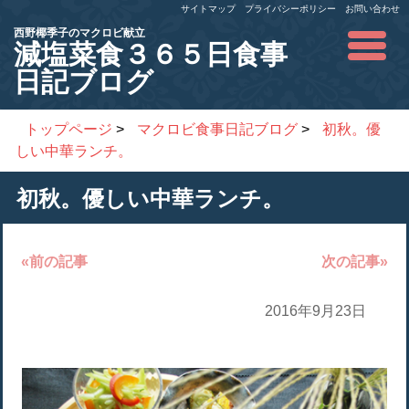
サイトマップ
プライバシーポリシー
お問い合わせ
西野椰季子のマクロビ献立
減塩菜食３６５日食事
日記ブログ
トップページ
>
マクロビ食事日記ブログ
>
初秋。優
しい中華ランチ。
初秋。優しい中華ランチ。
«前の記事
次の記事»
2016年9月23日