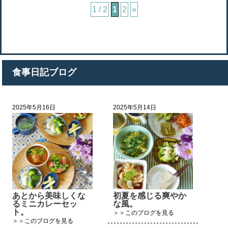
1 / 2
1
2
»
食事日記ブログ
2025年5月16日
2025年5月14日
あとから美味しくな
初夏を感じる爽やか
るミニカレーセッ
な風。
ト。
＞＞このブログを見る
＞＞このブログを見る