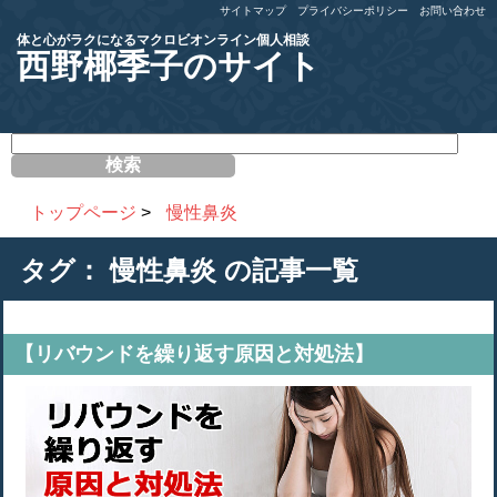
サイトマップ
プライバシーポリシー
お問い合わせ
体と心がラクになるマクロビオンライン個人相談
西野椰季子のサイト
サ
イ
ト
内
トップページ
>
慢性鼻炎
検
索
タグ：
慢性鼻炎
の記事一覧
【リバウンドを繰り返す原因と対処法】