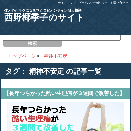
サイトマップ
プライバシーポリシー
お問い合わせ
体と心がラクになるマクロビオンライン個人相談
西野椰季子のサイト
サ
イ
ト
内
トップページ
>
精神不安定
検
索
タグ：
精神不安定
の記事一覧
【長年つらかった酷い生理痛が３週間で改善した】