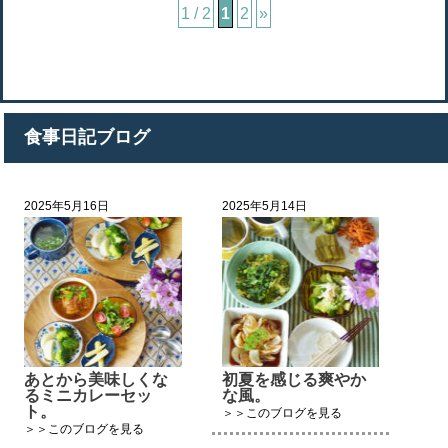
1 / 2
1
2
»
食事日記ブログ
2025年5月16日
2025年5月14日
あとから美味しくな
初夏を感じる爽やか
るミニカレーセッ
な風。
ト。
＞＞このブログを見る
＞＞このブログを見る