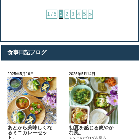
1 / 5
1
2
3
4
5
»
食事日記ブログ
2025年5月16日
2025年5月14日
あとから美味しくな
初夏を感じる爽やか
るミニカレーセッ
な風。
ト。
＞＞このブログを見る