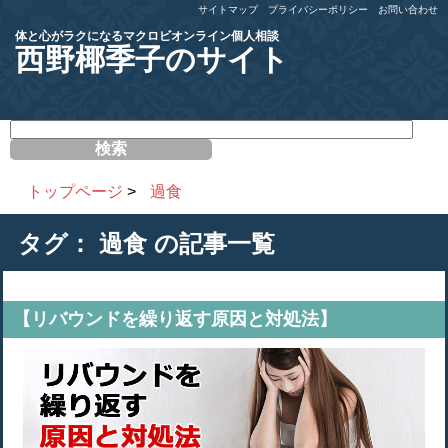
サイトマップ
プライバシーポリシー
お問い合わせ
体と心がラクになるマクロビオンライン個人相談
西野椰季子のサイト
サ
イ
ト
内
トップページ
>
過食
検
索
タグ：
過食
の記事一覧
【リバウンドを繰り返す原因と対処法】