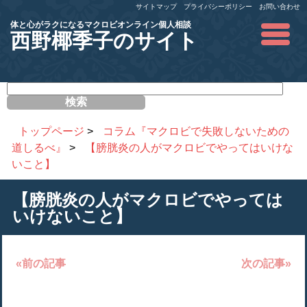
サイトマップ
プライバシーポリシー
お問い合わせ
体と心がラクになるマクロビオンライン個人相談
西野椰季子のサイト
サ
イ
ト
内
トップページ
>
コラム『マクロビで失敗しないための
検
道しるべ』
>
【膀胱炎の人がマクロビでやってはいけな
索
いこと】
【膀胱炎の人がマクロビでやっては
いけないこと】
«前の記事
次の記事»