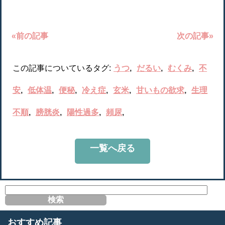
«前の記事
次の記事»
この記事についているタグ:
うつ
だるい
むくみ
不
安
低体温
便秘
冷え症
玄米
甘いもの欲求
生理
不順
膀胱炎
陽性過多
頻尿
一覧へ戻る
サ
イ
ト
内
おすすめ記事