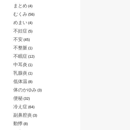
まとめ
(4)
むくみ
(56)
めまい
(4)
不妊症
(5)
不安
(45)
不整脈
(1)
不眠症
(12)
中耳炎
(1)
乳腺炎
(1)
低体温
(8)
体のかゆみ
(3)
便秘
(32)
冷え症
(64)
副鼻腔炎
(3)
動悸
(8)