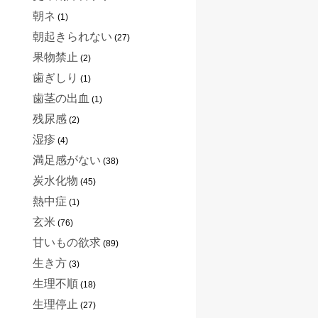
朝ネ
(1)
朝起きられない
(27)
果物禁止
(2)
歯ぎしり
(1)
歯茎の出血
(1)
残尿感
(2)
湿疹
(4)
満足感がない
(38)
炭水化物
(45)
熱中症
(1)
玄米
(76)
甘いもの欲求
(89)
生き方
(3)
生理不順
(18)
生理停止
(27)