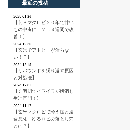
最近の投稿
2025.01.26
【玄米マクロビ２０年で甘い
もの中毒に！？→３週間で改
善！】
2024.12.30
【玄米でアトピーが治らな
い！？】
2024.12.15
【リバウンドを繰り返す原因
と対処法】
2024.12.01
【３週間でイライラが解消し
生理再開！】
2024.11.17
【玄米マクロビで冷え症と過
食悪化…ゆるロビの落とし穴
とは？】