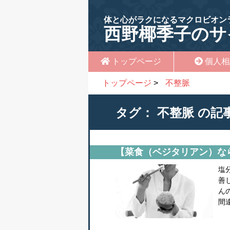
体と心がラクになるマクロビオン
西野椰季子のサ
トップページ
個人相
トップページ
>
不整脈
タグ：
不整脈
の記
【菜食（ベジタリアン）な
塩
善
ん
間