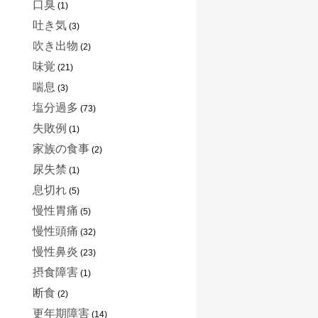
口臭
(1)
吐き気
(3)
吹き出物
(2)
味覚
(21)
喘息
(3)
塩分過多
(73)
失敗例
(1)
家族の食事
(2)
尿失禁
(1)
息切れ
(5)
慢性胃痛
(5)
慢性頭痛
(32)
慢性鼻炎
(23)
摂食障害
(1)
断食
(2)
更年期障害
(14)