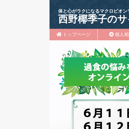
体と心がラクになるマクロビオン
西野椰季子のサ
トップページ
個人相