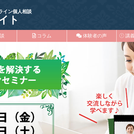
ライン個人相談
イト
談
コラム
体験者の声
講義